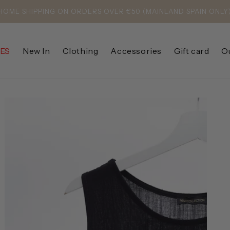
HOME SHIPPING ON ORDERS OVER €50 (MAINLAND SPAIN ONLY
ES
New In
Clothing
Accessories
Gift card
O