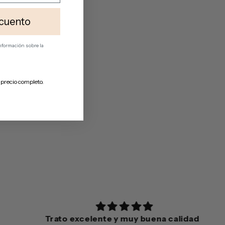
cuento
 información
sobre la
 precio completo.
Trato excelente y muy buena calidad-