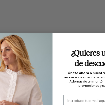
¿Quieres 
de descu
Únete ahora a nuest
recibe el descuento para 
¡Además de un montón
promociones y so