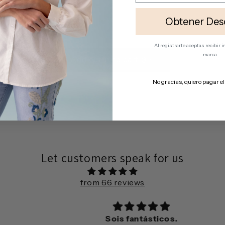
Obtener Des
Al registrarte aceptas recibir
marca.
Add outfit to cart 👗✨
No gracias, quiero pagar el
Let customers speak for us
from 66 reviews
Sois fantásticos.