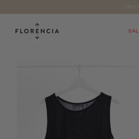
Skip to
FREE 
content
SAL
Skip to
product
information