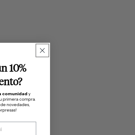
un 10%
ento?
ra comunidad
y
tu primera compra.
 de novedades,
rpresas!