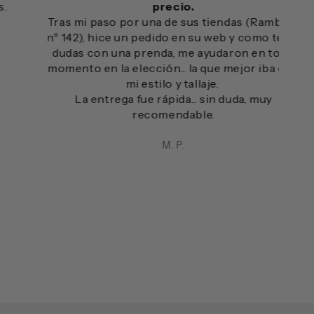
precio.
My
Tras mi paso por una de sus tiendas (Ramblas,
te
nº 142), hice un pedido en su web y como tenía
dudas con una prenda, me ayudaron en todo
momento en la elección... la que mejor iba con
mi estilo y tallaje.
La entrega fue rápida... sin duda, muy
recomendable.
M. P.